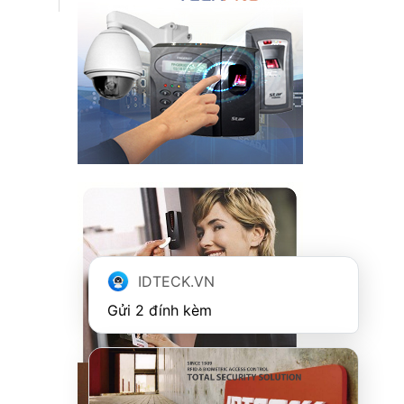
IDTECK.VN
Gửi 2 đính kèm