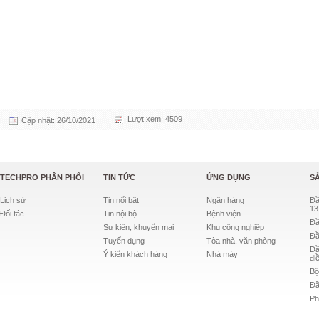
Lượt xem: 4509
Cập nhật: 26/10/2021
TECHPRO PHÂN PHỐI
TIN TỨC
ỨNG DỤNG
S
Lịch sử
Tin nổi bật
Ngân hàng
Đầ
13
Đối tác
Tin nội bộ
Bệnh viện
Đầ
Sự kiện, khuyến mại
Khu công nghiệp
Đầ
Tuyển dụng
Tòa nhà, văn phòng
Đầ
Ý kiến khách hàng
Nhà máy
đi
Bộ
Đầ
Ph