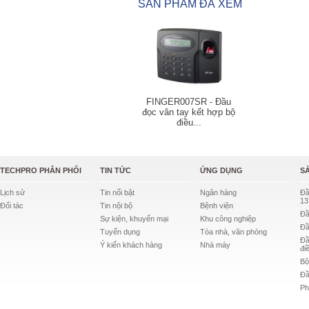
SẢN PHẨM ĐÃ XEM
FINGER007SR - Đầu
đọc vân tay kết hợp bộ
điều...
TECHPRO PHÂN PHỐI
TIN TỨC
ỨNG DỤNG
S
Lịch sử
Tin nổi bật
Ngân hàng
Đầ
13
Đối tác
Tin nội bộ
Bệnh viện
Đầ
Sự kiện, khuyến mại
Khu công nghiệp
Đầ
Tuyển dụng
Tòa nhà, văn phòng
Đầ
Ý kiến khách hàng
Nhà máy
đi
Bộ
Đầ
Ph