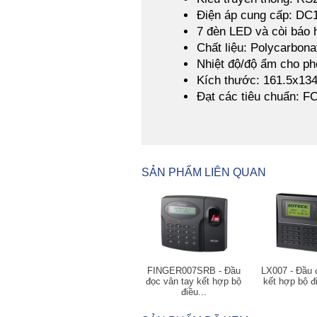
Điện áp cung cấp: DC
7 đèn LED và còi báo hi
Chất liệu: Polycarbona
Nhiệt độ/độ ẩm cho ph
Kích thước: 161.5x13
Đạt các tiêu chuẩn: 
SẢN PHẨM LIÊN QUAN
FINGER007SRB - Đầu
LX007 - Đầu 
đọc vân tay kết hợp bộ
kết hợp bộ đi
điều...