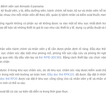
Bệnh viện san fernado ở panama
ỹ thuật viên, y tá, điều dưỡng viên, hành chính, kế toán, kỹ sư và nhân viên hỗ trợ
khác nhau cho mỗi nhân viên để theo dõi, quản lý bệnh nhân và kiểm soát thuốc men
ững người không có phận sự sẽ không được ra vào một số khu vực nhất định tr
p để bảo vệ những thiết bị giá trị cao như các thiết bị y tế, dụng cụ phẫu thuật và
ân viên hành chính và nhân viên y tế cần được phân định rõ ràng. Đầu đọc thẻ
u vực chăm sóc đặc biệt như phòng mổ, phòng hồi sức cấp cứu và phòng thí ng
ng qua việc lấy dấu vân tay và
thẻ RFID (IDC80
). Bằng cách thiết lập các chức nă
găn chặn
i được ở trong khu vực chăm sóc, do đó khu vực chăm sóc này được kiểm soát chặ
ơn trong một môi trường an toàn hơn.
Đầu đọc thẻ RFK101
đã được lắp đặt ở nhữn
 đọc thẻ RF20
được cài đặt ở khu vực công cộng cho cả nhân viên y tế và nhân v
n mới có thể ra vào.
oát tất cả các sự kiện đã diễn ra trong thời gian thực.