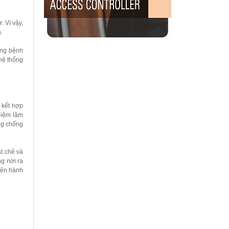
. Vì vậy,
.
ong bệnh
 hệ thống
 kết hợp
hiệm lâm
ng chống
t chẽ và
g nơi ra
iên hành