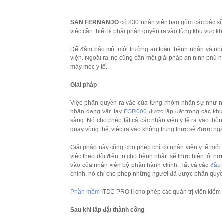
SAN FERNANDO
có 830 nhân viên bao gồm các bác sĩ, k
việc cần thiết là phải phân quyền ra vào từng khu vực 
Để đảm bảo một môi trường an toàn, bệnh nhân và nh
viện. Ngoài ra, họ cũng cần một giải pháp an ninh phù hợ
máy móc y tế.
Giải pháp
Việc phân quyền ra vào của từng nhóm nhân sự như nh
nhận dạng vân tay
FGR006
được lắp đặt trong các kh
sàng. Nó cho phép tất cả các nhân viên y tế ra vào thô
quay vòng thẻ, việc ra vào không trung thực sẽ được n
Giải pháp này cũng cho phép chỉ có nhân viên y tế mớ
việc theo dõi điều trị cho bệnh nhân sẽ thực hiện tốt h
vào của nhân viên bộ phận hành chính. Tất cả các
đầu
chính, nó chỉ cho phép những người đã được phân quyề
Phần mềm
ITDC PRO II cho phép các quản trị viên kiểm s
Sau khi lắp đặt thành công