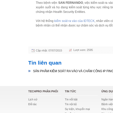
Theo bệnh viện
SAN FERNANDO
, việc kiểm soát ra v
xuyên suốt và họ đang kiểm soát từng khu vực riêng b
chứng nhận Health Security Entities.
Với hệ thống
kiểm soát ra vào của IDTECK
, nhân viên c
bệnh nhân có thể nhận được sự chăm sóc và dịch vụ tố
Lượt xem: 2595
Cập nhật: 07/07/2015
Tin liên quan
SẢN PHẨM KIỂM SOÁT RA VÀO VÀ CHẤM CÔNG IP FIN
TECHPRO PHÂN PHỐI
TIN TỨC
ỨNG D
Lịch sử
Tin nổi bật
Ngân hà
Đối tác
Tin nội bộ
Bệnh việ
Sự kiện, khuyến mại
Khu công