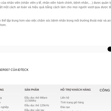
ào của nhân viên (nhân viên y tế, nhân viên hành chính, bệnh nhân,…) được quản lý
iệt một cách an toàn và hiệu quả bằng cách làm cho mọi người vượt qua được tấ
ó thể tập trung hơn vào việc chăm sóc bệnh nhân trong môi trường thoải mái và an
t hơn.
GER007 CỦA IDTECK
ỤNG
SẢN PHẨM
HỖ TRỢ KHÁCH HÀNG
CÔNG 
ng
Đầu đọc thẻ Mifare
Liên hệ
13.56Mhz
n
Tình trạng giỏ hàng
Đầu đọc thẻ 125kHz
 nghiệp
Đào tạo
Đầu đọc vân tay