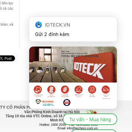
 liên tục
t cả các
IDTECK.VN
 toàn, và
Gửi 2 đính kèm
TY CỔ PHẦN PHÁT TRIỂN CÔNG NGHỆ TECHPRO
Văn Phòng Kinh Doanh tại Hà Nội
Tầng 19 tòa nhà VTC Online, số 18 Tam Trinh
Tư vấn - Mua hàng
Minh Khai, Hà Nội
Hotline: 1900 2035 - Fax: 024.3366 9955
Email: info@techpro.com.vn