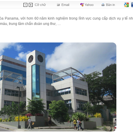
Cỡ chữ
Email
Yahoo
Bản in
òa Panama, với hơn 60 năm kinh nghiệm trong lĩnh vực cung cấp dịch vụ y tế n
 máu, trung tâm chẩn đoán ung thư, …