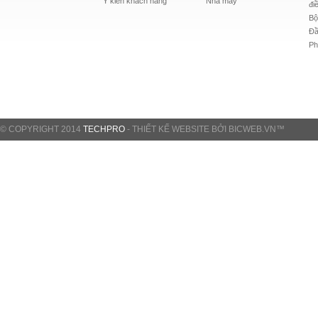
Ý kiến khách hàng
Nhà máy
đi
Bộ
Đầ
Ph
© COPYRIGHT 2014
TECHPRO
-
THIẾT KẾ WEBSITE
BỞI
BICWEB.VN
™