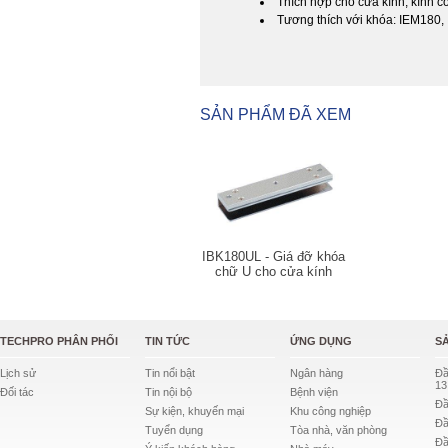
Thích hợp cho cửa kính, kính c
Tương thích với khóa: IEM180
SẢN PHẨM ĐÃ XEM
IBK180UL - Giá đỡ khóa
chữ U cho cửa kính
TECHPRO PHÂN PHỐI
TIN TỨC
ỨNG DỤNG
S
Lịch sử
Tin nổi bật
Ngân hàng
Đầ
13
Đối tác
Tin nội bộ
Bệnh viện
Đầ
Sự kiện, khuyến mại
Khu công nghiệp
Đầ
Tuyển dụng
Tòa nhà, văn phòng
Đầ