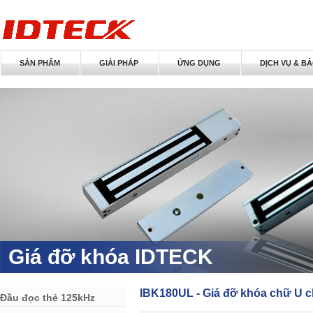
SẢN PHẨM
GIẢI PHÁP
ỨNG DỤNG
DỊCH VỤ & B
Giá đỡ khóa IDTECK
IBK180UL - Giá đỡ khóa chữ U c
Đầu đọc thẻ 125kHz