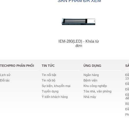
SẢN PHẨM ĐÃ XEM
IEM-280(LED) - Khóa từ
đơn
TECHPRO PHÂN PHỐI
TIN TỨC
ỨNG DỤNG
S
Lịch sử
Tin nổi bật
Ngân hàng
Đầ
13
Đối tác
Tin nội bộ
Bệnh viện
Đầ
Sự kiện, khuyến mại
Khu công nghiệp
Đầ
Tuyển dụng
Tòa nhà, văn phòng
Đầ
Ý kiến khách hàng
Nhà máy
đi
Bộ
Đầ
Ph