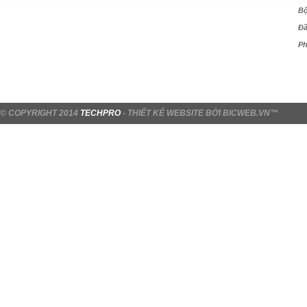
Bộ
Đầ
Ph
© COPYRIGHT 2014
TECHPRO
-
THIẾT KẾ WEBSITE
BỞI
BICWEB.VN
™