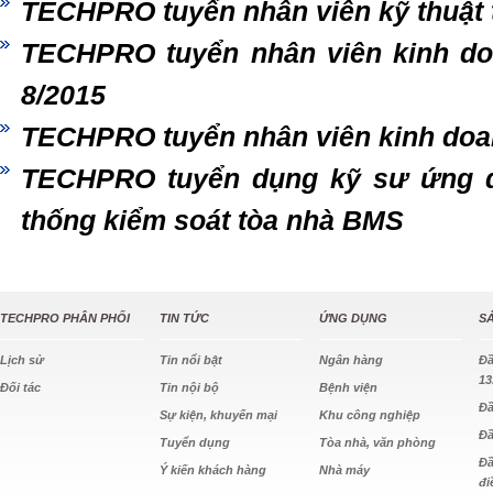
TECHPRO tuyển nhân viên kỹ thuật 
TECHPRO tuyển nhân viên kinh doa
8/2015
TECHPRO tuyển nhân viên kinh doa
TECHPRO tuyển dụng kỹ sư ứng dụn
thống kiểm soát tòa nhà BMS
TECHPRO PHÂN PHỐI
TIN TỨC
ỨNG DỤNG
S
Lịch sử
Tin nổi bật
Ngân hàng
Đ
13
Đối tác
Tin nội bộ
Bệnh viện
Đầ
Sự kiện, khuyến mại
Khu công nghiệp
Đầ
Tuyển dụng
Tòa nhà, văn phòng
Đầ
Ý kiến khách hàng
Nhà máy
đi