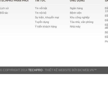
TECHPRO PHÂN PHỐI
TIN TỨC
ỨNG DỤNG
S
Lịch sử
Tin nổi bật
Ngân hàng
Đầ
13
Đối tác
Tin nội bộ
Bệnh viện
Đầ
Sự kiện, khuyến mại
Khu công nghiệp
Đầ
Tuyển dụng
Tòa nhà, văn phòng
Đầ
Ý kiến khách hàng
Nhà máy
đi
Bộ
Đầ
Ph
© COPYRIGHT 2014
TECHPRO
-
THIẾT KẾ WEBSITE
BỞI
BICWEB.VN
™